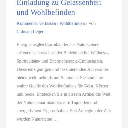
Einladung zu Gelassenheit
-
e
A
und Wohlbefinden
G
n
a
Kommentar verfassen
/
Wohlbefinden
/ Von
l
r
Calmara Léger
e
t
i
e
Energieausgleichsarmbänder aus Natursteinen
t
n
erfreuen sich wachsender Beliebtheit bei Wellness-,
u
b
Spiritualitäts- und Energietherapie-Enthusiasten.
n
a
Diese einzigartigen und faszinierenden Accessoires
g
u
bieten weit mehr als nur Schmuck: Sie sind eine
-
wahre Quelle des Wohlbefindens für Geist, Körper
S
und Seele. Entdecken Sie in diesem Artikel die Welt
t
der Natursteinarmbänder, ihre Tugenden und
a
energetischen Eigenschaften. Seit Anbeginn der Zeit
t
wurden Natursteine …
i