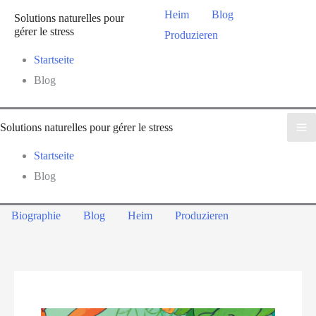
Zum
Heim
Blog
Solutions naturelles pour
Inhalt
gérer le stress
Produzieren
springen
Startseite
Blog
Solutions naturelles pour gérer le stress
M
Startseite
a
Blog
i
Biographie
Blog
Heim
Produzieren
n
M
e