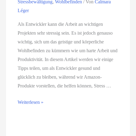
Stressbewältigung
,
Wohlbefinden
/ Von
Calmara
d
E
e
Léger
u
i
n
k
n
S
Als Entwickler kann die Arbeit an wichtigen
t
l
t
Projekten sehr stressig sein. Es ist jedoch genauso
e
a
r
wichtig, sich um das geistige und körperliche
z
d
e
Wohlbefinden zu kümmern wie um harte Arbeit und
u
u
s
Produktivität. In diesem Artikel werden wir einige
r
n
s
Tipps teilen, um als Entwickler gesund und
F
g
i
glücklich zu bleiben, während wir Amazon-
ö
z
n
Produkte vorstellen, die helfen können, Stress …
r
u
H
d
G
a
W
Weiterlesen »
e
e
r
i
r
l
m
e
u
a
o
m
n
s