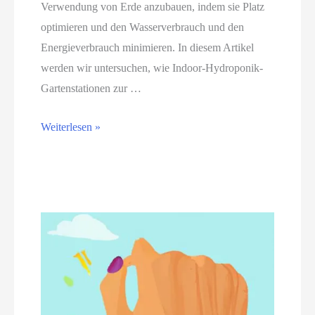
f
Verwendung von Erde anzubauen, indem sie Platz
N
ü
optimieren und den Wasserverbrauch und den
a
r
Energieverbrauch minimieren. In diesem Artikel
t
A
werden wir untersuchen, wie Indoor-Hydroponik-
u
n
Gartenstationen zur …
r
f
.
ä
I
Weiterlesen »
n
n
g
n
e
e
r
n
:
l
S
i
c
e
h
g
r
e