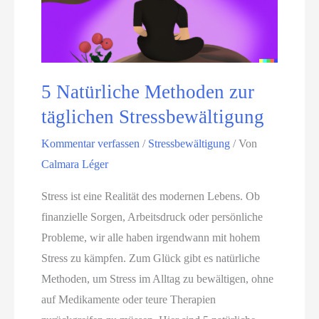
n
w
ä
ä
t
l
h
t
5 Natürliche Methoden zur
e
i
r
täglichen Stressbewältigung
g
i
u
Kommentar verfassen
/
Stressbewältigung
/ Von
s
n
Calmara Léger
c
g
h
Stress ist eine Realität des modernen Lebens. Ob
e
finanzielle Sorgen, Arbeitsdruck oder persönliche
n
Probleme, wir alle haben irgendwann mit hohem
Ö
Stress zu kämpfen. Zum Glück gibt es natürliche
l
Methoden, um Stress im Alltag zu bewältigen, ohne
e
auf Medikamente oder teure Therapien
n