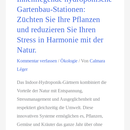
s
a
Gartenbau-Stationen:
i
t
Züchten Sie Ihre Pflanzen
c
i
und reduzieren Sie Ihren
h
o
w
Stress in Harmonie mit der
n
i
s
Natur.
e
t
Kommentar verfassen
/
Ökologie
/ Von
Calmara
d
e
Léger
e
c
r
h
Das Indoor-Hydroponik-Gärtnern kombiniert die
m
n
Vorteile der Natur mit Entspannung,
i
i
Stressmanagement und Ausgeglichenheit und
t
k
respektiert gleichzeitig die Umwelt. Diese
d
e
innovativen Systeme ermöglichen es, Pflanzen,
e
n
Gemüse und Kräuter das ganze Jahr über ohne
r