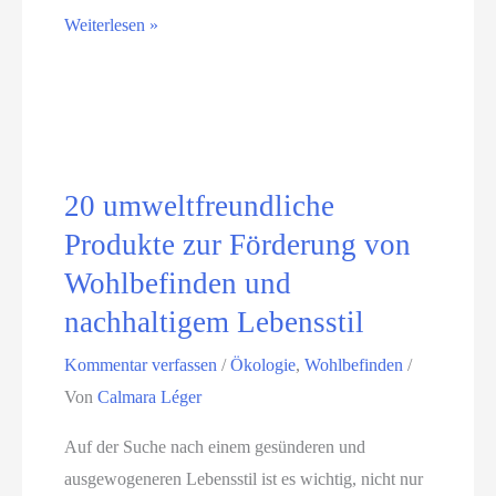
E
Weiterlesen »
o
n
n
e
e
r
n
g
:
i
Z
20 umweltfreundliche
e
ü
Produkte zur Förderung von
a
c
Wohlbefinden und
u
h
s
nachhaltigem Lebensstil
t
g
e
Kommentar verfassen
/
Ökologie
,
Wohlbefinden
/
l
n
Von
Calmara Léger
e
S
i
i
Auf der Suche nach einem gesünderen und
c
e
ausgewogeneren Lebensstil ist es wichtig, nicht nur