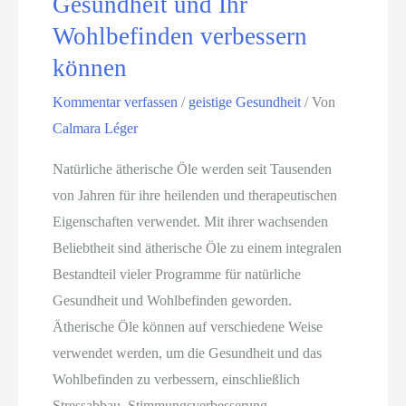
Gesundheit und Ihr
n
e
n
Wohlbefinden verbessern
u
f
t
können
n
i
s
d
n
p
Kommentar verfassen
/
geistige Gesundheit
/ Von
n
d
a
Calmara Léger
a
e
n
Natürliche ätherische Öle werden seit Tausenden
c
n
n
von Jahren für ihre heilenden und therapeutischen
h
t
Eigenschaften verwendet. Mit ihrer wachsenden
h
b
Beliebtheit sind ätherische Öle zu einem integralen
a
l
Bestandteil vieler Programme für natürliche
l
e
Gesundheit und Wohlbefinden geworden.
t
i
Ätherische Öle können auf verschiedene Weise
i
b
verwendet werden, um die Gesundheit und das
g
t
Wohlbefinden zu verbessern, einschließlich
e
:
Stressabbau, Stimmungsverbesserung,