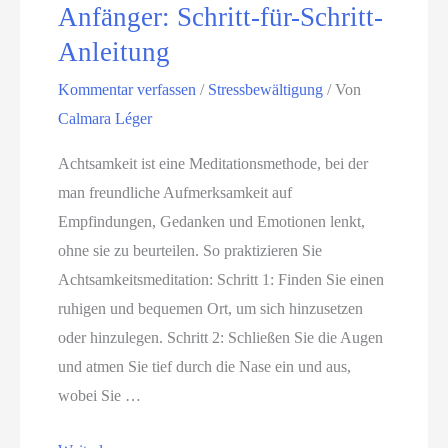
n
Anfänger: Schritt-für-Schritt-
S
Anleitung
i
Kommentar verfassen
/
Stressbewältigung
/ Von
e
Calmara Léger
G
e
Achtsamkeit ist eine Meditationsmethode, bei der
l
man freundliche Aufmerksamkeit auf
a
Empfindungen, Gedanken und Emotionen lenkt,
s
ohne sie zu beurteilen. So praktizieren Sie
s
Achtsamkeitsmeditation: Schritt 1: Finden Sie einen
e
ruhigen und bequemen Ort, um sich hinzusetzen
n
oder hinzulegen. Schritt 2: Schließen Sie die Augen
h
und atmen Sie tief durch die Nase ein und aus,
e
wobei Sie …
i
t