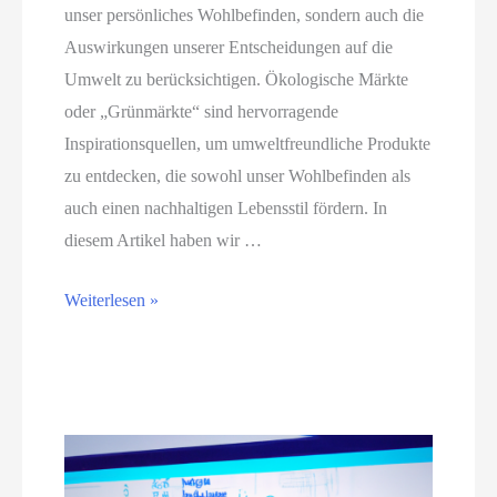
h
I
unser persönliches Wohlbefinden, sondern auch die
s
h
Auswirkungen unserer Entscheidungen auf die
a
r
Umwelt zu berücksichtigen. Ökologische Märkte
r
e
oder „Grünmärkte“ sind hervorragende
m
P
Inspirationsquellen, um umweltfreundliche Produkte
b
f
zu entdecken, die sowohl unser Wohlbefinden als
ä
l
auch einen nachhaltigen Lebensstil fördern. In
n
a
diesem Artikel haben wir …
d
n
2
e
Weiterlesen »
z
0
r
e
u
a
n
m
u
u
w
s
n
e
N
d
l
a
r