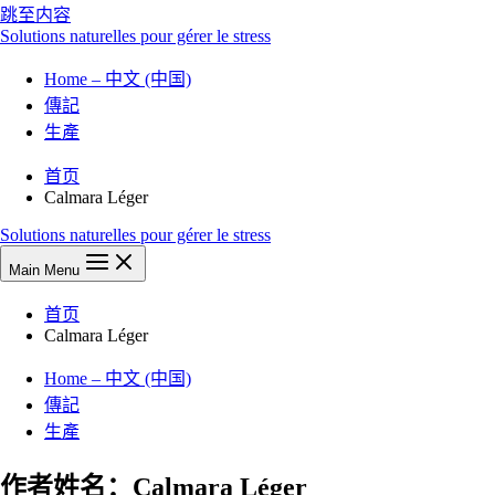
跳至内容
Solutions naturelles pour gérer le stress
Home – 中文 (中国)
傳記
生產
首页
Calmara Léger
Solutions naturelles pour gérer le stress
Main Menu
首页
Calmara Léger
Home – 中文 (中国)
傳記
生產
作者姓名：Calmara Léger