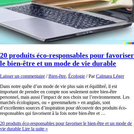
20 produits éco-responsables pour favoriser
le bien-être et un mode de vie durable
Laisser un commentaire
/
Bien-être
,
Écologie
/ Par
Calmara Léger
Dans notre quête d’un mode de vie plus sain et équilibré, il est
important de prendre en compte non seulement notre bien-être
personnel, mais aussi l’impact de nos choix sur l’environnement. Les
marchés écologiques, ou « greenmarkets » en anglais, sont
d’excellentes sources d’inspiration pour découvrir des produits éco-
responsables qui favorisent à la fois notre bien-être et …
20 produits éco-responsables pour favoriser le bien-être et un mode de
vie durable
Lire la suite »