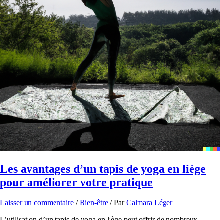
Les avantages d’un tapis de yoga en liège
pour améliorer votre pratique
Laisser un commentaire
/
Bien-être
/ Par
Calmara Léger
L’utilisation d’un tapis de yoga en liège peut offrir de nombreux