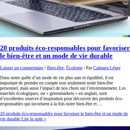
20 produits éco-responsables pour favoriser
le bien-être et un mode de vie durable
Laisser un commentaire
/
Bien-être
,
Écologie
/ Par
Calmara Léger
Dans notre quête d’un mode de vie plus sain et équilibré, il est
important de prendre en compte non seulement notre bien-être
personnel, mais aussi l’impact de nos choix sur l’environnement. Les
marchés écologiques, ou « greenmarkets » en anglais, sont
d’excellentes sources d’inspiration pour découvrir des produits éco-
responsables qui favorisent à la fois notre bien-être et …
20 produits éco-responsables pour favoriser le bien-être et un mode de
vie durable
Lire la suite »