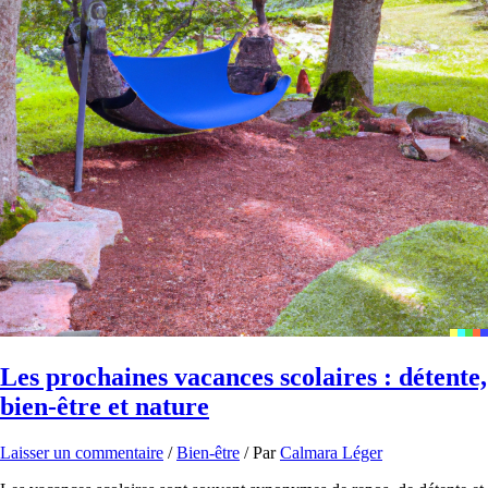
Les prochaines vacances scolaires : détente,
bien-être et nature
Laisser un commentaire
/
Bien-être
/ Par
Calmara Léger