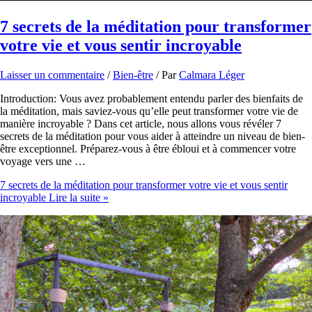
7 secrets de la méditation pour transformer
votre vie et vous sentir incroyable
Laisser un commentaire
/
Bien-être
/ Par
Calmara Léger
Introduction: Vous avez probablement entendu parler des bienfaits de
la méditation, mais saviez-vous qu’elle peut transformer votre vie de
manière incroyable ? Dans cet article, nous allons vous révéler 7
secrets de la méditation pour vous aider à atteindre un niveau de bien-
être exceptionnel. Préparez-vous à être ébloui et à commencer votre
voyage vers une …
7 secrets de la méditation pour transformer votre vie et vous sentir
incroyable
Lire la suite »